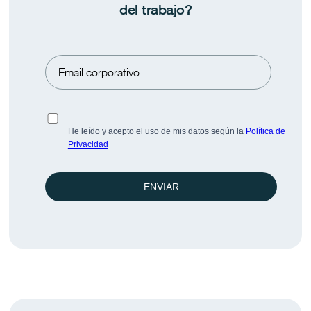
del trabajo?
Pulse BeFlex · Espacio-Tiempo 2026
Informe sobre flexibilidad en España: 134
empresas BeFlex.
He leído y acepto el uso de mis datos según la
Política de
Privacidad
ENVIAR
Linkedin
Saber más