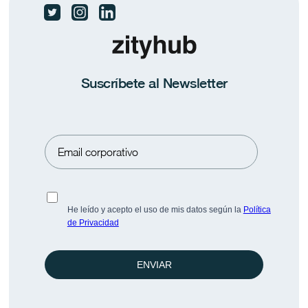
Las dos Españas ante el fin de curso
El 83,4% de los ocupados no teletrabaja nunca.
Suscríbete al Newsletter
Conoce más datos en Pulse BeFlex.
Prensa
Saber más
He leído y acepto el uso de mis datos según la
Política
de Privacidad
ENVIAR