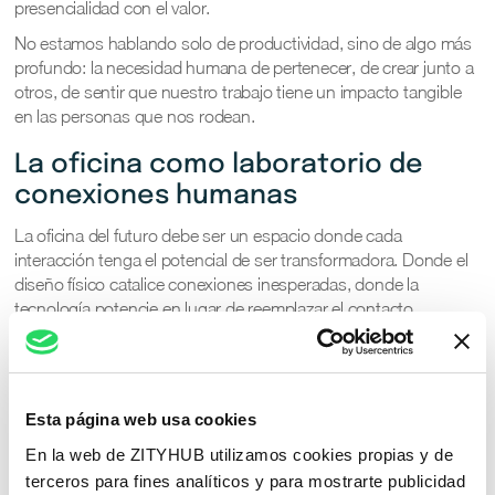
presencialidad con el valor.
No estamos hablando solo de productividad, sino de algo más
profundo: la necesidad humana de pertenecer, de crear junto a
otros, de sentir que nuestro trabajo tiene un impacto tangible
en las personas que nos rodean.
La oficina como laboratorio de
conexiones humanas
La oficina del futuro debe ser un espacio donde cada
interacción tenga el potencial de ser transformadora. Donde el
diseño físico catalice conexiones inesperadas, donde la
tecnología potencie en lugar de reemplazar el contacto
humano, donde cada elemento del espacio esté pensado para
fomentar esos momentos de serendipia que son el alma de la
innovación.
¿Y si pensáramos en la oficina como un laboratorio de
Esta página web usa cookies
conexiones humanas? Un lugar donde cada día ofrece la
En la web de ZITYHUB utilizamos cookies propias y de
posibilidad de un descubrimiento, no solo profesional sino
terceros para fines analíticos y para mostrarte publicidad
profundamente personal. Donde la presencialidad no es un fin