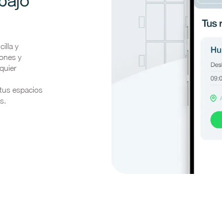
bajo
illa y
iones y
quier
 tus espacios
s.