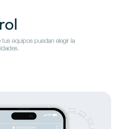
rol
 tus equipos puedan elegir la
idades.