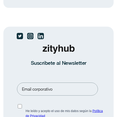
Las dos Españas ante el fin de curso
El 83,4% de los ocupados no teletrabaja nunca.
Suscríbete al Newsletter
Conoce más datos en Pulse BeFlex.
Prensa
Saber más
He leído y acepto el uso de mis datos según la
Política
de Privacidad