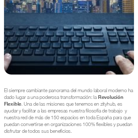
El siempre cambiante panorama del mundo laboral moderno ha
Revolución
dado lugar a una poderosa transformación: la
Flexible
. Una de las misiones que tenemos en zityhub, es
ayudar y facilitar a las empresas nuestra filosofía de trabajo y
nuestra red de más de 150 espacios en toda España para que
puedan convertirse en organizaciones 100% flexibles y puedan
disfrutar de todos sus beneficios.