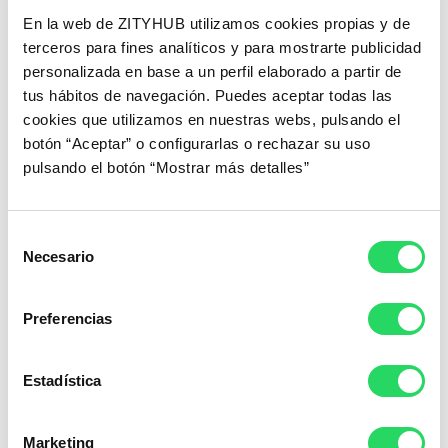
En la web de ZITYHUB utilizamos cookies propias y de
La Revolución Flexible ha llegado para quedarse, y sus
terceros para fines analíticos y para mostrarte publicidad
beneficios son innegables. Desde mejorar el equilibrio
entre trabajo y vida personal hasta atraer talento de
personalizada en base a un perfil elaborado a partir de
primer nivel y aumentar la productividad, las empresas
tus hábitos de navegación. Puedes aceptar todas las
que abrazan esta transformación están destinadas a
cookies que utilizamos en nuestras webs, pulsando el
florecer en el mundo laboral del futuro.
botón “Aceptar” o configurarlas o rechazar su uso
pulsando el botón “Mostrar más detalles”
En zityhub, estamos comprometidos a impulsar este cambio y
ayudar a las empresas a lograr su máximo potencial a través de
la flexibilidad. ¿Listos para unirse a la Revolución Flexible?
Selección
Necesario
de
consentimiento
Preferencias
Estadística
Marketing
Blog zityhub