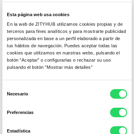
8. Diversidad en las Empresas:
Esta página web usa cookies
En la web de ZITYHUB utilizamos cookies propias y de
El trabajo remoto favorece una mayor conciliación a colectivos
con problemas de desplazamiento y limitaciones físicas,
terceros para fines analíticos y para mostrarte publicidad
favorece a su vez la diversidad al eliminar barreras geográficas.
personalizada en base a un perfil elaborado a partir de
Las empresas se centran en la inclusión, fomentando
tus hábitos de navegación. Puedes aceptar todas las
equipos diversos que aporten perspectivas únicas y
cookies que utilizamos en nuestras webs, pulsando el
creatividad a la mesa.
botón “Aceptar” o configurarlas o rechazar su uso
pulsando el botón “Mostrar más detalles”
9. Oficinas virtuales o una red de espacios
flexible:
Selección
oficinas virtuales y los espacios de coworking
Las
, como
Necesario
de
los ofrecidos por zityhub, se vuelven esenciales para aquellos
consentimiento
que buscan un lugar de trabajo profesional sin comprometer la
flexibilidad. Estos entornos ofrecen la infraestructura necesaria
Preferencias
para trabajar de manera efectiva, sin las limitaciones de una
ubicación fija.
Estadística