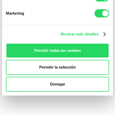
10. Ambiente de trabajo positivo:
Marketing
La calidad del ambiente de trabajo sigue y seguirá siendo
Empresas y espacios de coworking se esfuerzan
crucial.
por crear entornos que fomenten la colaboración, la
creatividad y el bienestar general de los empleados.
Mostrar más detalles
Permitir todas las cookies
En resumen, el futuro del trabajo remoto está intrínsecamente
ligado a la flexibilidad, el bienestar y la sostenibilidad. Por eso,
en el 2024, el trabajo flexible no solo es una
veremos que
opción; es una forma de trabajar que redefine la manera
Permitir la selección
en que concebimos el entorno laboral y nuestras vidas
profesionales.
Denegar
¿Tu organización está lista para transformarse?