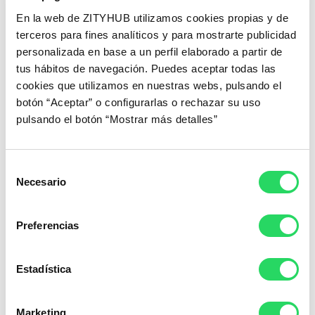
Blog
Saber más
En la web de ZITYHUB utilizamos cookies propias y de
terceros para fines analíticos y para mostrarte publicidad
personalizada en base a un perfil elaborado a partir de
tus hábitos de navegación. Puedes aceptar todas las
cookies que utilizamos en nuestras webs, pulsando el
botón “Aceptar” o configurarlas o rechazar su uso
pulsando el botón “Mostrar más detalles”
Selección
Necesario
de
El teletrabajo es solo el primer capítulo de la
consentimiento
flexibilidad
Preferencias
Cristina Bejarano (BeFlex): las cuatro
dimensiones de la flexibilidad real.
Estadística
Prensa
Saber más
Marketing