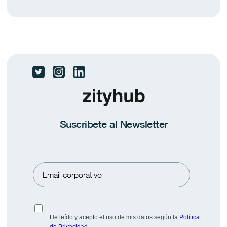
Las dos Españas ante el fin de curso
El 83,4% de los ocupados no teletrabaja nunca.
Suscríbete al Newsletter
Conoce más datos en Pulse BeFlex.
Prensa
Saber más
He leído y acepto el uso de mis datos según la
Política