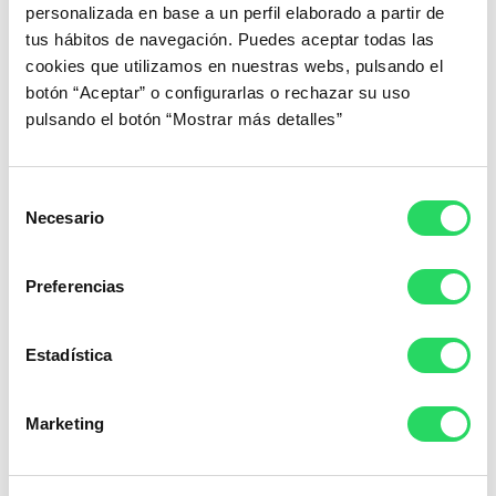
personalizada en base a un perfil elaborado a partir de
¿Te interesa probarlo? ¡Programa tu demostración personal
tus hábitos de navegación. Puedes aceptar todas las
con nuestro equipo y descubre cómo esta herramienta puede
cookies que utilizamos en nuestras webs, pulsando el
transformar la gestión de tu espacio de trabajo!
botón “Aceptar” o configurarlas o rechazar su uso
pulsando el botón “Mostrar más detalles”
Selección
Necesario
de
consentimiento
Preferencias
Estadística
Blog zityhub
También podría interesarte...
Marketing