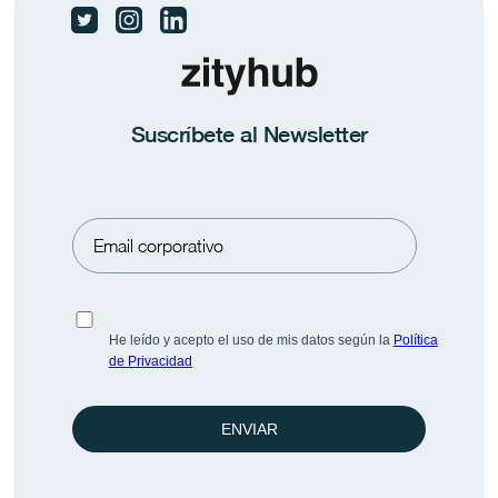
Las dos Españas ante el fin de curso
El 83,4% de los ocupados no teletrabaja nunca.
Suscríbete al Newsletter
Conoce más datos en Pulse BeFlex.
Prensa
Saber más
He leído y acepto el uso de mis datos según la
Política
de Privacidad
ENVIAR