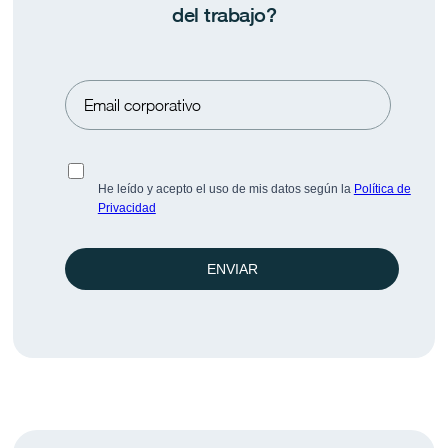
del trabajo?
Pulse BeFlex · Espacio-Tiempo 2026
Informe sobre flexibilidad en España: 134
empresas BeFlex.
He leído y acepto el uso de mis datos según la
Política de
Privacidad
ENVIAR
Linkedin
Saber más