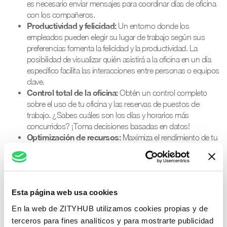
es necesario enviar mensajes para coordinar días de oficina
con los compañeros.
Productividad y felicidad:
Un entorno donde los
empleados pueden elegir su lugar de trabajo según sus
preferencias fomenta la felicidad y la productividad. La
posibilidad de visualizar quién asistirá a la oficina en un día
específico facilita las interacciones entre personas o equipos
clave.
Control total de la oficina:
Obtén un control completo
sobre el uso de tu oficina y las reservas de puestos de
trabajo. ¿Sabes cuáles son los días y horarios más
concurridos? ¡Toma decisiones basadas en datos!
Optimización de recursos:
Maximiza el rendimiento de tu
oficina y fortalece las conexiones de valor entre tus equipos.
¡Empieza hoy mismo a mejorar la gestión de tu espacio de
trabajo con nuestro mapa interactivo y descubre todas las
ventajas del trabajo híbrido!
Esta página web usa cookies
En la web de ZITYHUB utilizamos cookies propias y de
terceros para fines analíticos y para mostrarte publicidad
Prueba nuestra nueva funcionalidad