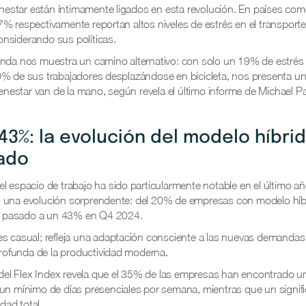
ienestar están íntimamente ligados en esta revolución. En países como
% respectivamente reportan altos niveles de estrés en el transporte 
nsiderando sus políticas.
anda nos muestra un camino alternativo: con solo un 19% de estrés 
0% de sus trabajadores desplazándose en bicicleta, nos presenta u
bienestar van de la mano, según revela el último informe de Michael 
 43%: la evolución del modelo híbri
ado
l espacio de trabajo ha sido particularmente notable en el último añ
 una evolución sorprendente: del 20% de empresas con modelo híb
 pasado a un 43% en Q4 2024.
es casual; refleja una adaptación consciente a las nuevas demandas 
ofunda de la productividad moderna.
do del Flex Index revela que el 35% de las empresas han encontrado 
 un mínimo de días presenciales por semana, mientras que un signif
idad total.