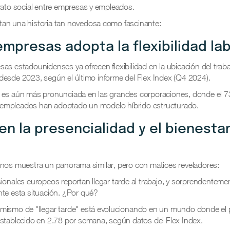
rato social entre empresas y empleados.
an una historia tan novedosa como fascinante:
empresas adopta la flexibilidad la
as estadounidenses ya ofrecen flexibilidad en la ubicación del trab
desde 2023, según el último informe del Flex Index (Q4 2024).
 es aún más pronunciada en las grandes corporaciones, donde el 
empleados han adoptado un modelo híbrido estructurado.
en la presencialidad y el bienesta
 nos muestra un panorama similar, pero con matices reveladores:
ionales europeos reportan llegar tarde al trabajo, y sorprendenteme
nte esta situación. ¿Por qué?
mismo de "llegar tarde" está evolucionando en un mundo donde el 
establecido en 2.78 por semana, según datos del Flex Index.