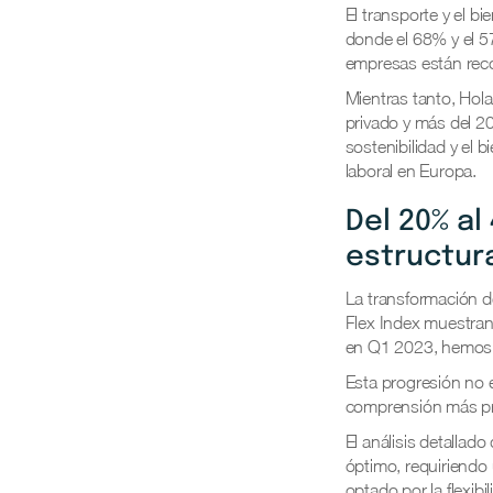
El transporte y el b
donde el 68% y el 57
empresas están reco
Mientras tanto, Hol
privado y más del 2
sostenibilidad y el 
laboral en Europa.
Del 20% al
estructur
La transformación de
Flex Index muestran
en Q1 2023, hemos
Esta progresión no 
comprensión más pr
El análisis detalla
óptimo, requiriendo
optado por la flexibil