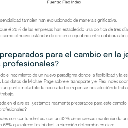
Fuente: Flex Index
sencialidad también han evolucionado de manera significativa.
 que el 28% de las empresas han establecido una política de tres dí
como el nuevo estándar de oro en el equilibrio entre colaboración p
preparados para el cambio en la j
s profesionales?
o el nacimiento de un nuevo paradigma donde la flexibilidad y la e
o. Los datos de Michael Page sobre el transporte y el Flex Index so
n un punto ineludible: la necesidad de repensar no solo dónde tra
trabajo.
da en el aire es: ¿estamos realmente preparados para este cambio r
 profesionales?
 Index son contundentes: con un 32% de empresas manteniendo un 
un 68% que ofrece flexibilidad, la dirección del cambio es clara.