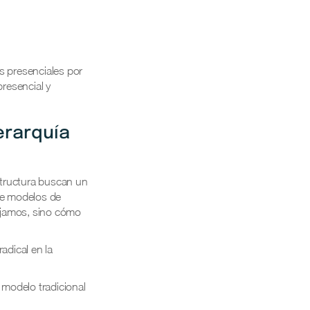
as presenciales por
resencial y
erarquía
structura buscan un
bre modelos de
bajamos, sino cómo
adical en la
modelo tradicional