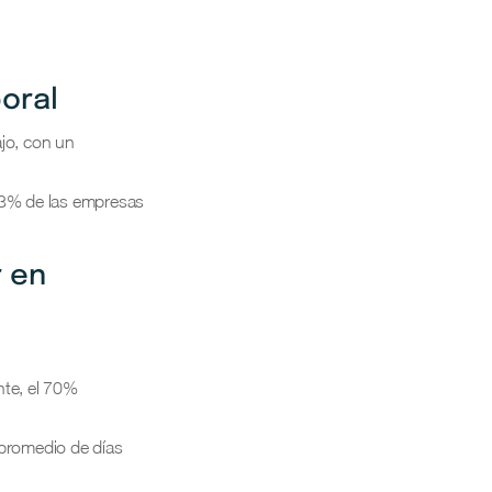
boral
ajo, con un
73% de las empresas
r en
nte, el 70%
promedio de días