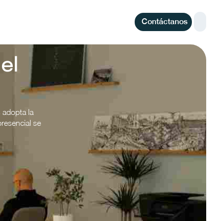
Contáctanos
el
 adopta la
presencial se