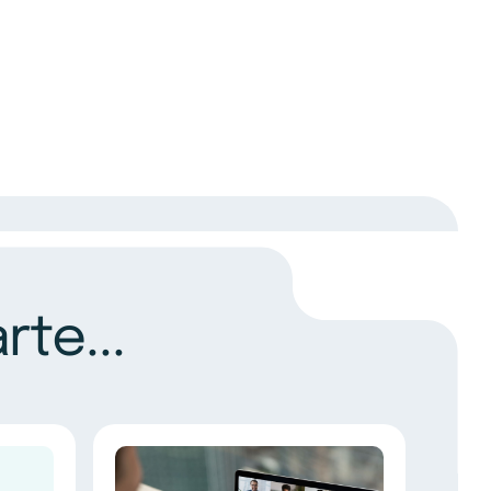
te...