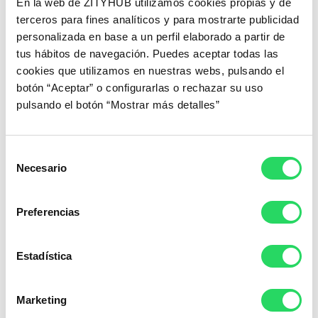
compromiso.
En la web de ZITYHUB utilizamos cookies propias y de
terceros para fines analíticos y para mostrarte publicidad
Porque el modelo flexible es, ante todo, una decisión
personalizada en base a un perfil elaborado a partir de
empresarial con impacto directo en los resultados.
tus hábitos de navegación. Puedes aceptar todas las
Fuente: IWG (Hybrid Working and Wellbeing, 2024)
cookies que utilizamos en nuestras webs, pulsando el
botón “Aceptar” o configurarlas o rechazar su uso
📩 ¿Quieres recibir El Espacio Líquido?
pulsando el botón “Mostrar más detalles”
Suscríbete a la newsletter de Ángel Serrano y recibe cada
edición directamente en tu bandeja de entrada.
Selección
Suscríbete aquí →
Necesario
de
consentimiento
Preferencias
Estadística
Blog zityhub
Marketing