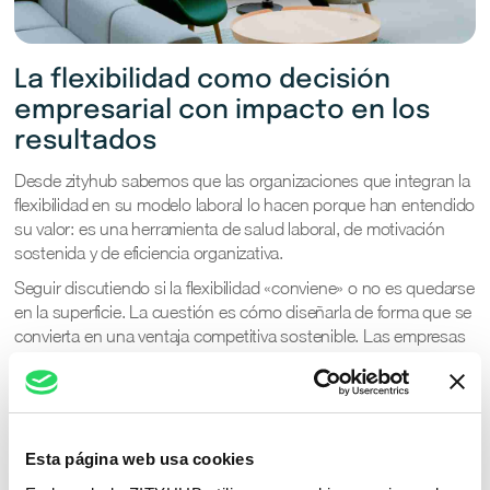
La flexibilidad como decisión
empresarial con impacto en los
resultados
Desde zityhub sabemos que las organizaciones que integran la
flexibilidad en su modelo laboral lo hacen porque han entendido
su valor: es una herramienta de salud laboral, de motivación
sostenida y de eficiencia organizativa.
Seguir discutiendo si la flexibilidad «conviene» o no es quedarse
en la superficie. La cuestión es cómo diseñarla de forma que se
convierta en una ventaja competitiva sostenible. Las empresas
que se aferran a la rigidez pierden la oportunidad de alinear
bienestar, productividad y reputación.
Las que adoptan un modelo flexible basado en datos y
acuerdos, en cambio, ganan algo más difícil de medir pero
Esta página web usa cookies
determinante: la confianza de su talento y la credibilidad de su