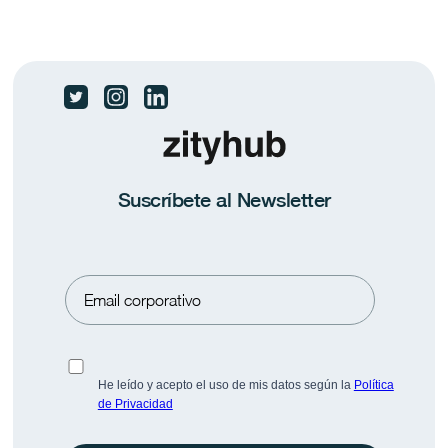
Las dos Españas ante el fin de curso
El 83,4% de los ocupados no teletrabaja nunca.
Suscríbete al Newsletter
Conoce más datos en Pulse BeFlex.
Prensa
Saber más
He leído y acepto el uso de mis datos según la
Política
de Privacidad